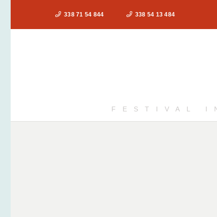
338 71 54 844
338 54 13 484
FESTIVAL 