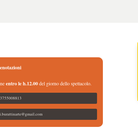
enotazioni
entro le h.12.00
one
del giorno dello spettacolo.
3755008813
i.burattinarte@gmail.com