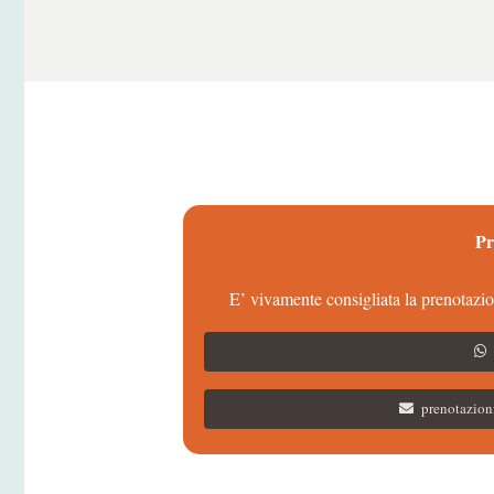
Pr
E’ vivamente consigliata la prenotazi
prenotazion