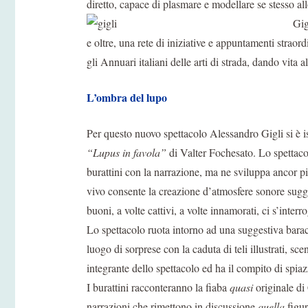
diretto, capace di plasmare e modellare se stesso al
Gig
e oltre, una rete di iniziative e appuntamenti straord
gli Annuari italiani delle arti di strada, dando vita 
L’ombra del lupo
Per questo nuovo spettacolo Alessandro Gigli si è i
“Lupus in favola”
di Valter Fochesato. Lo spettaco
burattini con la narrazione, ma ne sviluppa ancor pi
vivo consente la creazione d’atmosfere sonore sugges
buoni, a volte cattivi, a volte innamorati, ci s’inter
Lo spettacolo ruota intorno ad una suggestiva barac
luogo di sorprese con la caduta di teli illustrati, s
integrante dello spettacolo ed ha il compito di spiaz
I burattini racconteranno la fiaba
quasi
originale di 
narrazioni che rimettono in discussione
quella
figur