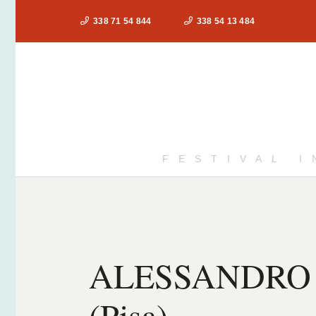
338 71 54 844
338 54 13 484
FESTIVAL 
ALESSANDRO 
(Pisa)