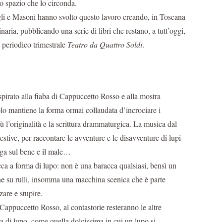
lo spazio che lo circonda.
li e Masoni hanno svolto questo lavoro creando, in Toscana
inaria, pubblicando una serie di libri che restano, a tutt’oggi,
al periodico trimestrale
Teatro da Quattro Soldi
.
spirato alla fiaba di Cappuccetto Rosso e alla mostra
lo mantiene la forma ormai collaudata d’incrociare i
ù l’originalità e la scrittura drammaturgica. La musica dal
tive, per raccontare le avventure e le disavventure di lupi
roga sul bene e il male…
ca a forma di lupo: non è una baracca qualsiasi, bensì un
cene su rulli, insomma una macchina scenica che è parte
zare e stupire.
Cappuccetto Rosso, al contastorie resteranno le altre
a di lupo, come quella dolcissima in cui un lupo si