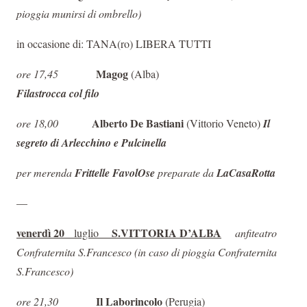
pioggia munirsi di ombrello)
in occasione di: TANA(ro) LIBERA TUTTI
Magog
ore 17,45
(Alba)
Filastrocca col filo
Alberto De Bastiani
ore 18,00
(Vittorio Veneto)
Il
segreto di Arlecchino e Pulcinella
per merenda
Frittelle FavolOse
preparate da
LaCasaRotta
—
venerdì 20
S.VITTORIA D’ALBA
luglio
anfiteatro
Confraternita S.Francesco (
in caso di pioggia Confraternita
S.Francesco)
Il Laborincolo
ore 21,30
(Perugia)