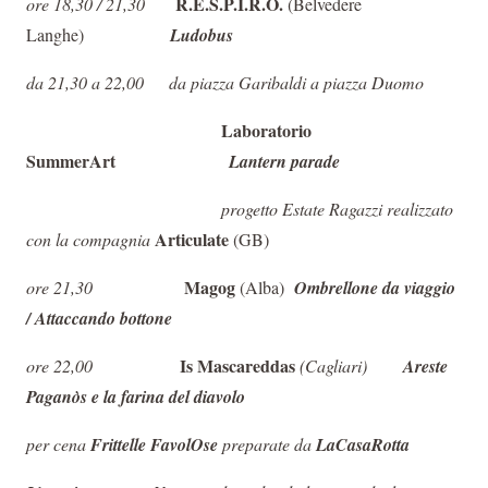
R.E.S.P.I.R.O.
ore 18,30 / 21,30
(Belvedere
Langhe)
Ludobus
da 21,30 a 22,00
da piazza Garibaldi a piazza Duomo
Laboratorio
SummerArt
Lantern parade
progetto Estate Ragazzi realizzato
Articulate
con la compagnia
(GB)
Magog
ore 21,30
(Alba)
Ombrellone da viaggio
/ Attaccando bottone
Is Mascareddas
ore 22,00
(Cagliari)
Areste
Paganòs e la farina del diavolo
per cena
Frittelle FavolOse
preparate da
LaCasaRotta