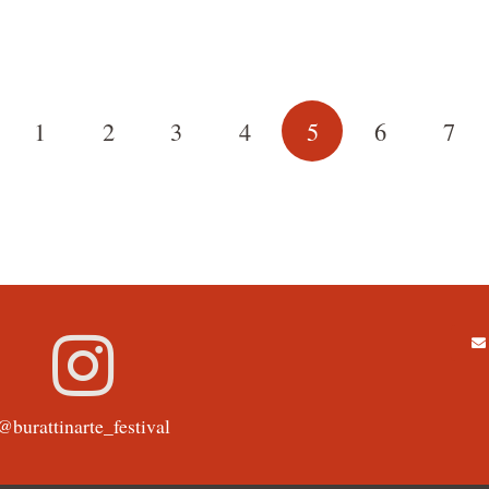
1
2
3
4
5
6
7
@burattinarte_festival