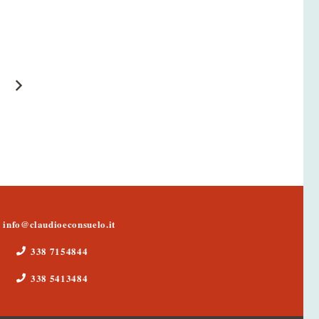
info@claudioeconsuelo.it
338 7154844
338 5413484