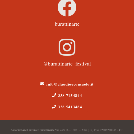
burattinarte
@burattinarte_festival
info@claudioeconsuelo.it
338 7154844
338 5413484
Associazione Culturale Burattinarte
Via Zara 18 – 12051 – Alba (CN) P.Iva 02806240046 – C.F.