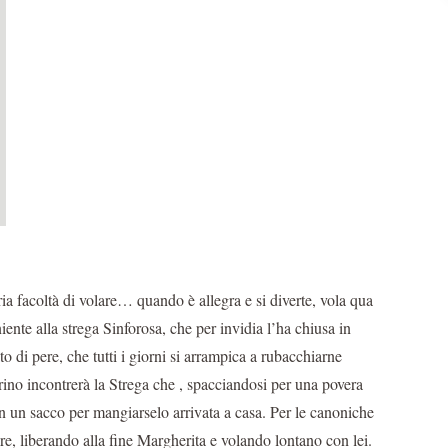
a facoltà di volare… quando è allegra e si diverte, vola qua
iente alla strega Sinforosa, che per invidia l’ha chiusa in
o di pere, che tutti i giorni si arrampica a rubacchiarne
ino incontrerà la Strega che , spacciandosi per una povera
in un sacco per mangiarselo arrivata a casa. Per le canoniche
gire, liberando alla fine Margherita e volando lontano con lei.