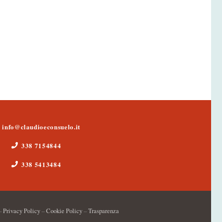
info@claudioeconsuelo.it
338 7154844
338 5413484
–
Privacy Policy
–
Cookie Policy
–
Trasparenza