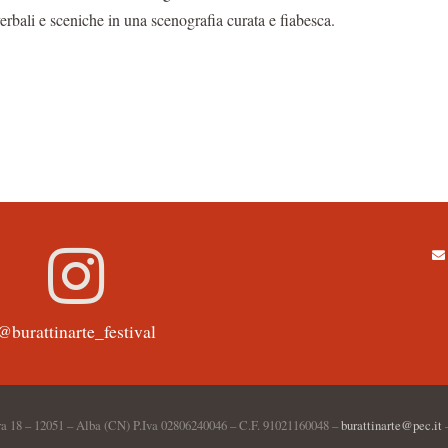
erbali e sceniche in una scenografia curata e fiabesca.
@burattinarte_festival
a 18 – 12051 – Alba (CN) P.Iva 02806240046 – C.F. 91021160048 –
burattinarte@pec.it