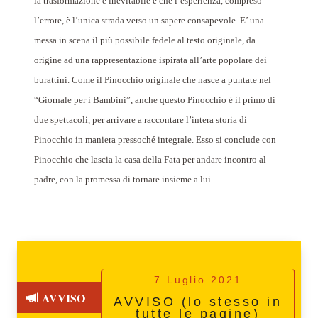
la trasformazione è inevitabile e che l’esperienza, compreso
l’errore, è l’unica strada verso un sapere consapevole. E’ una
messa in scena il più possibile fedele al testo originale, da
origine ad una rappresentazione ispirata all’arte popolare dei
burattini.
Come il Pinocchio originale che nasce a puntate nel
“Giornale per i Bambini”, anche questo Pinocchio è il primo di
due spettacoli, per arrivare a raccontare l’intera storia di
Pinocchio in maniera pressoché integrale.
Esso si conclude con
Pinocchio che lascia la casa della Fata per andare incontro al
padre, con la promessa di tornare insieme a lui.
7 Luglio 2021
AVVISO
AVVISO (lo stesso in
tutte le pagine)