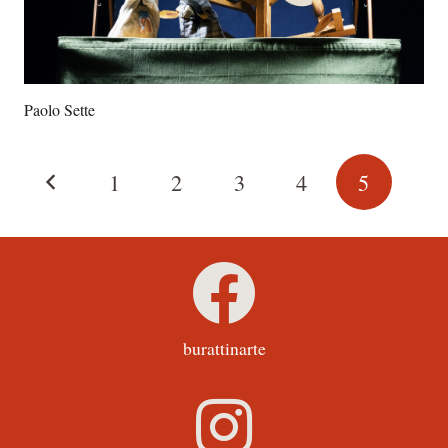
Paolo Sette
1
2
3
4
5
burattinarte