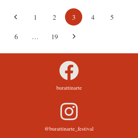
1
2
3
4
5
6
…
19
burattinarte
@burattinarte_festival