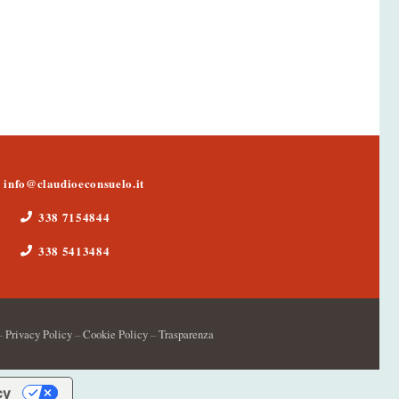
info@claudioeconsuelo.it
338 7154844
338 5413484
–
Privacy Policy
–
Cookie Policy
–
Trasparenza
cy