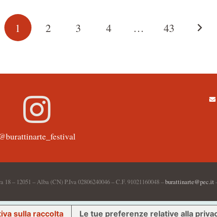
1
2
3
4
…
43
@burattinarte_festival
a 18 – 12051 – Alba (CN) P.Iva 02806240046 – C.F. 91021160048 –
burattinarte@pec.it
iva sulla raccolta
Le tue preferenze relative alla priva