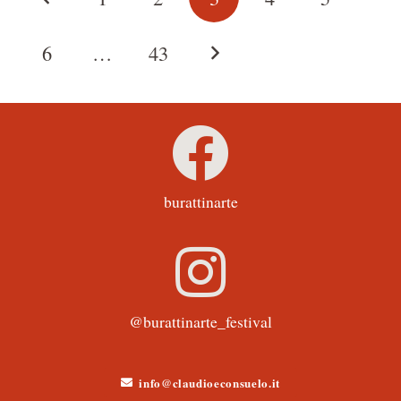
6
…
43
burattinarte
@burattinarte_festival
info@claudioeconsuelo.it