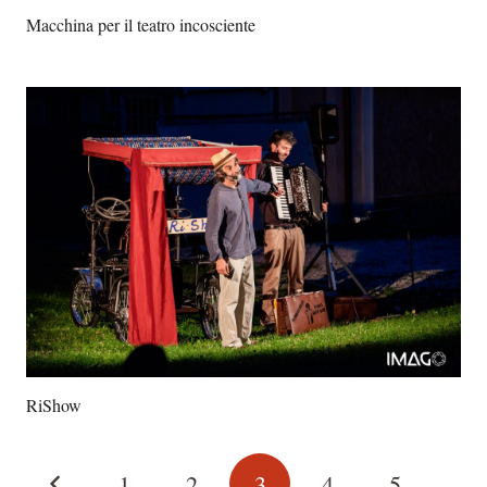
Macchina per il teatro incosciente
RiShow
1
2
3
4
5