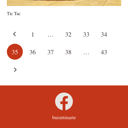
Tic Tac
1
…
32
33
34
35
36
37
38
…
43
burattinarte