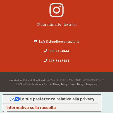
@burattinarte_festival
info@claudioeconsuelo.it
338 7154844
338 5413484
Associazione Culturale Burattinarte
Via Zara 18 – 12051 – Alba (CN) P.Iva 02806240046 – C.F.
91021160048 –
burattinarte@pec.it
–
Privacy Policy
–
Cookie Policy
–
Trasparenza
Le tue preferenze relative alla privacy
Informativa sulla raccolta