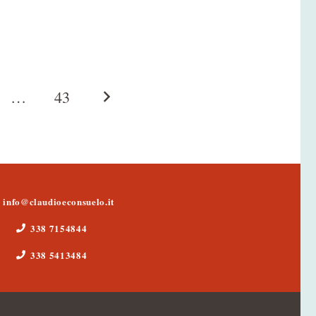
…
43
info@claudioeconsuelo.it
338 7154844
338 5413484