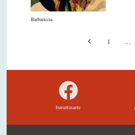
Barbariccia
1
…
burattinarte