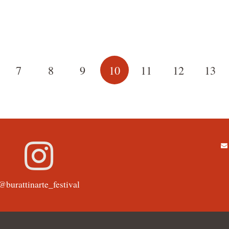
7
8
9
10
11
12
13
@burattinarte_festival