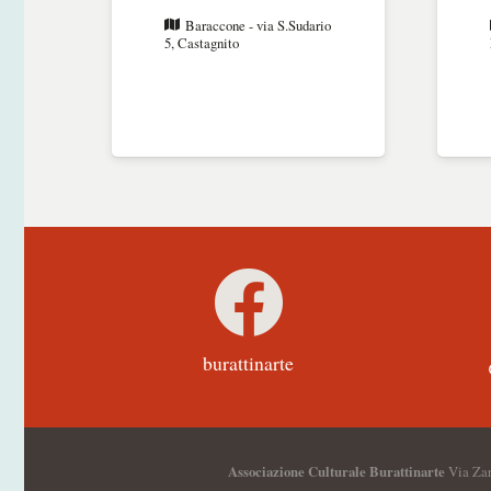
Baraccone - via S.Sudario
5, Castagnito
o
burattinarte
Associazione Culturale Burattinarte
Via Zar