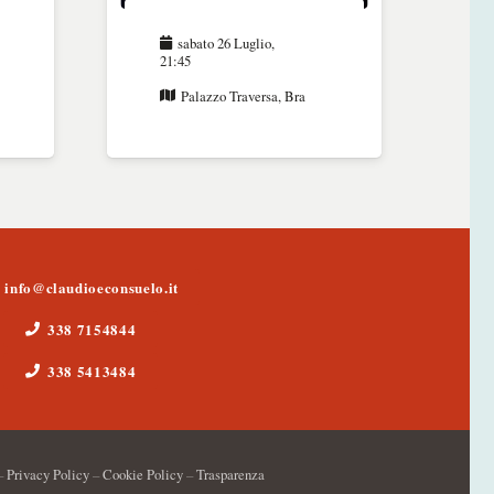
sabato 26 Luglio,
21:45
Palazzo Traversa, Bra
info@claudioeconsuelo.it
338 7154844
338 5413484
–
Privacy Policy
–
Cookie Policy
–
Trasparenza