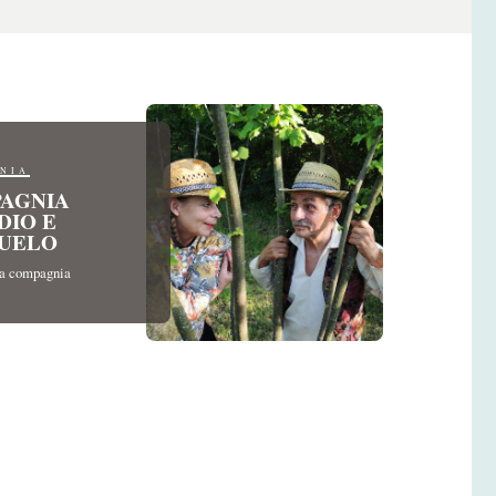
NIA
AGNIA
DIO E
UELO
da compagnia