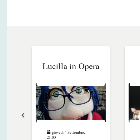
e
Lucilla in Opera
l
giovedì 4 Settembre,
21:00