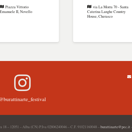
Piazza Vittorio
via La Morra 70 - Santa
Emanuele II, Novello
Caterina Langhe Country
House, Cherasco
@burattinarte_festival
a 18 – 12051 – Alba (CN) P.Iva 02806240046 – C.F. 91021160048 –
burattinarte@pec.it