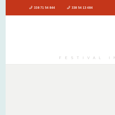
338 71 54 844
338 54 13 484
FESTIVAL 